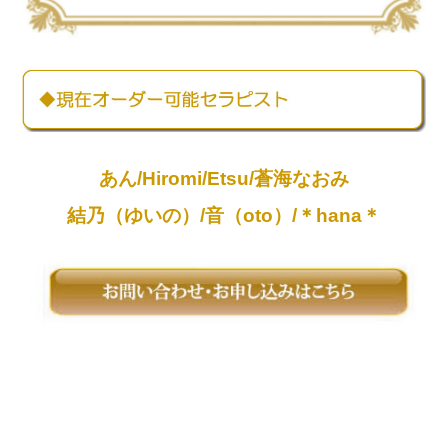
あん/Hiromi/Etsu/蒼海なおみ
結乃（ゆいの）/音（oto）/＊hana＊