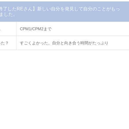
で終了したREさん】新しい自分を発見して自分のことがもっ
ました。
ス
CPM1/CPM2まで
った？
すごくよかった。自分と向き合う時間がたっぷり